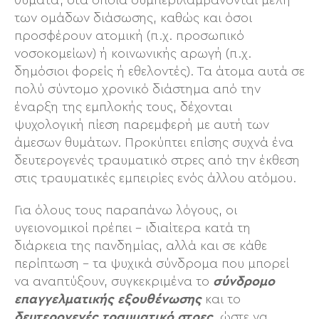
θύματα, στα οποία συμπεριλαμβάνονται μέλη
των ομάδων διάσωσης, καθώς και όσοι
προσφέρουν ατομική (π.χ. προσωπικό
νοσοκομείων) ή κοινωνικής αρωγή (π.χ.
δημόσιοι φορείς ή εθελοντές). Τα άτομα αυτά σε
πολύ σύντομο χρονικό διάστημα από την
έναρξη της εμπλοκής τους, δέχονται
ψυχολογική πίεση παρεμφερή με αυτή των
άμεσων θυμάτων. Προκύπτει επίσης συχνά ένα
δευτερογενές τραυματικό στρες από την έκθεση
στις τραυματικές εμπειρίες ενός άλλου ατόμου.
Για όλους τους παραπάνω λόγους, οι
υγειονομικοί πρέπει – ιδιαίτερα κατά τη
διάρκεια της πανδημίας, αλλά και σε κάθε
περίπτωση – τα ψυχικά σύνδρομα που μπορεί
να αναπτύξουν, συγκεκριμένα το
σύνδρομο
επαγγελματικής εξουθένωσης
και το
δευτερογενές τραυματικό στρες
, ώστε να