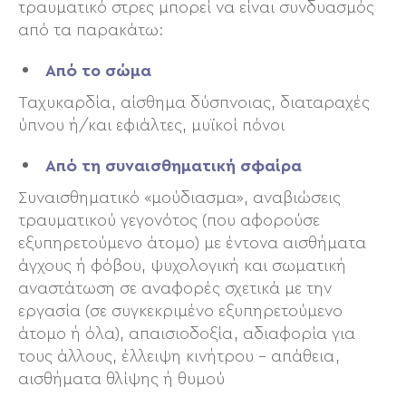
τραυματικό στρες μπορεί να είναι συνδυασμός
από τα παρακάτω:
Από το σώμα
Ταχυκαρδία, αίσθημα δύσπνοιας, διαταραχές
ύπνου ή/και εφιάλτες, μυϊκοί πόνοι
Από τη συναισθηματική σφαίρα
Συναισθηματικό «μούδιασμα», αναβιώσεις
τραυματικού γεγονότος (που αφορούσε
εξυπηρετούμενο άτομο) με έντονα αισθήματα
άγχους ή φόβου, ψυχολογική και σωματική
αναστάτωση σε αναφορές σχετικά με την
εργασία (σε συγκεκριμένο εξυπηρετούμενο
άτομο ή όλα), απαισιοδοξία, αδιαφορία για
τους άλλους, έλλειψη κινήτρου – απάθεια,
αισθήματα θλίψης ή θυμού