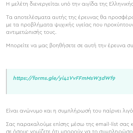
Η μελέτη διενεργείται υπό την αιγίδα της Ελληνική
Τα αποτελέσματα αυτής της έρευνας θα προσφέρο
με τα προβλήματα ψυχικής υγείας που προκύπτουν
αντιμετώπισής τους.
Μπορείτε να μας βοηθήσετε σε αυτή την έρευνα σ
https://forms.gle/yi41VvFFmMsW3dWf9
Είναι ανώνυμο και η συμπλήρωσή του παίρνει λιγό
Σας παρακαλούμε επίσης μέσω της email-list σας 
σε όσους νομίζετε ότι μπορούν να το συμπληρώσο