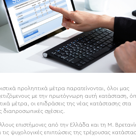
ριστικά προληπτικά μέτρα παρατείνονται, όλοι μας
χετιζόμενους με την πρωτόγνωρη αυτή κατάσταση, ό
στικά μέτρα, οι επιδράσεις της νέας κατάστασης στα
ις διαπροσωπικές σχέσεις.
λλους επιστήμονες από την Ελλάδα και τη Μ. Βρετανί
 τις ψυχολογικές επιπτώσεις της τρέχουσας κατάστασ